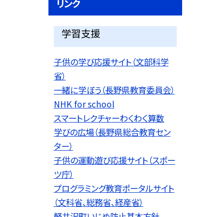
リンク
学習支援
子供の学び応援サイト（文部科学
省）
一緒に学ぼう（長野県教育委員会）
NHK for school
スマートレクチャーわくわく算数
学びの広場（長野県総合教育セン
ター）
子供の運動遊び応援サイト（スポー
ツ庁）
プログラミング教育ポータルサイト
（文科省、総務省、経産省）
軽井沢町いじめ防止基本方針