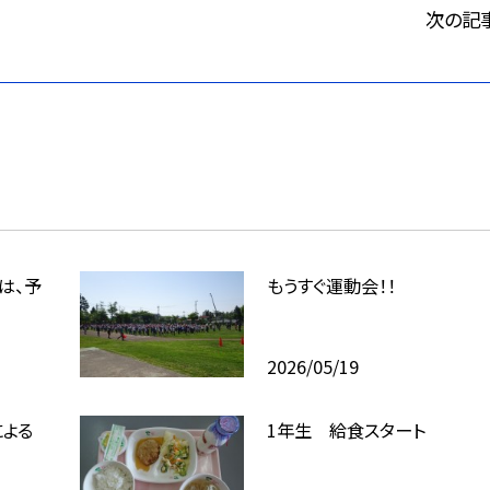
次の記
は、予
もうすぐ運動会！！
2026/05/19
による
1年生 給食スタート