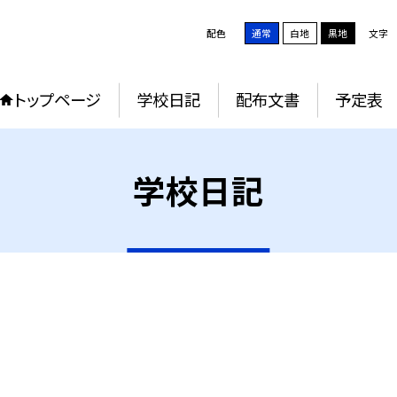
配色
通常
白地
黒地
文字
トップページ
学校日記
配布文書
予定表
学校日記