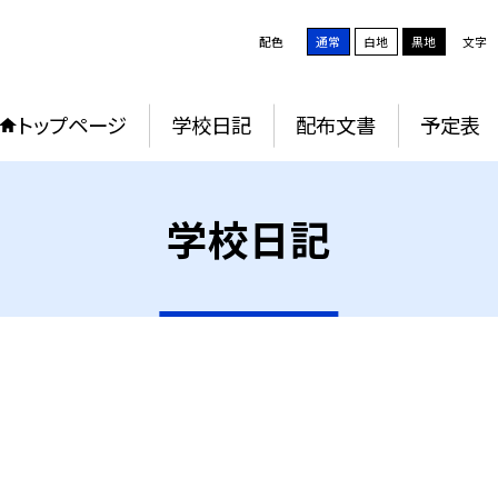
配色
通常
白地
黒地
文字
トップページ
学校日記
配布文書
予定表
学校日記