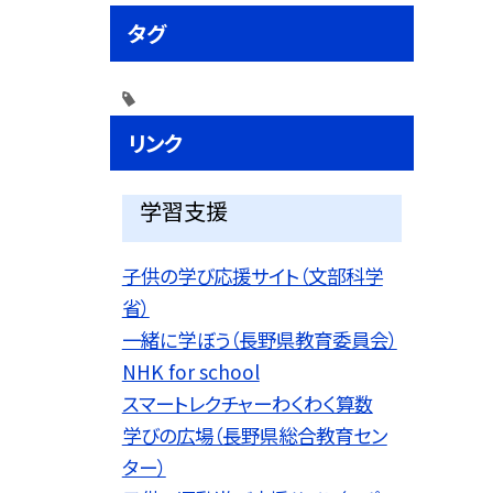
タグ
リンク
学習支援
子供の学び応援サイト（文部科学
省）
一緒に学ぼう（長野県教育委員会）
NHK for school
スマートレクチャーわくわく算数
学びの広場（長野県総合教育セン
ター）