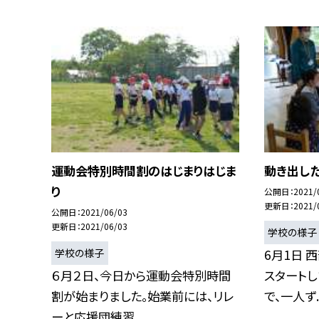
運動会特別時間割のはじまりはじま
動き出し
り
公開日
2021/
更新日
2021/
公開日
2021/06/03
更新日
2021/06/03
学校の様子
学校の様子
6月1日 
６月２日、今日から運動会特別時間
スタートし
割が始まりました。始業前には、リレ
で、一人ず..
ーと応援団練習...