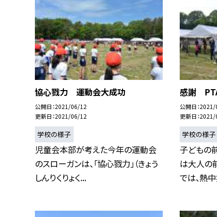
協心戮力 運動会大成功
感謝 PT
公開日
2021/06/12
公開日
2021/
更新日
2021/06/12
更新日
2021/
学校の様子
学校の様子
児童会本部が考えた今年の運動会
子どもの
のスローガンは、「協心戮力」（きょう
は大人の前
しんりくりょく...
では、熱中症