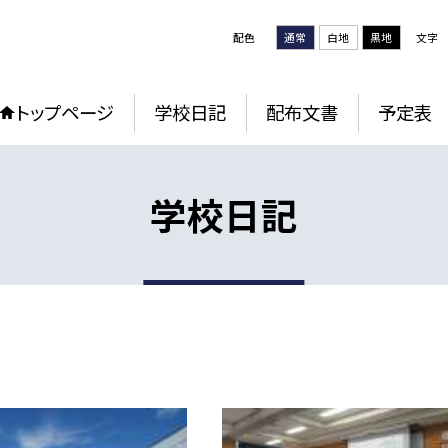
配色
通常
白地
黒地
文字
トップページ
学校日記
配布文書
予定表
学校日記