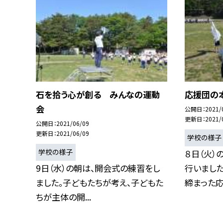
石を拾う心が創る みんなの運動
応援団の
会
公開日
2021/
更新日
2021/
公開日
2021/06/09
更新日
2021/06/09
学校の様子
学校の様子
８日（火）
9日（水）の朝は、開会式の練習をし
行いまし
ました。子どもたちが考え、子どもた
締まった応援
ちが主体の開...