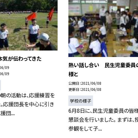
本気が伝わってきた
熱い話し合い 民生児童委員
06/09
様と
06/09
公開日
2021/06/08
更新日
2021/06/08
の朝の活動は、応援練習を
学校の様子
た。応援団長を中心に引き
6月8日に、民生児童委員の皆
団...
懇談会を行いました。 まずは、
参観をして子...