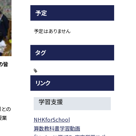
予定
予定はありません
タグ
の皆
リンク
学習支援
様との
授業
NHKforSchool
算数教科書学習動画