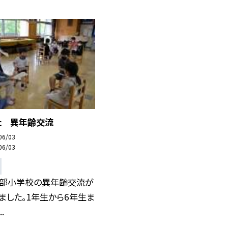
た 異年齢交流
06/03
06/03
西部小学校の異年齢交流が
ました。1年生から6年生ま
.